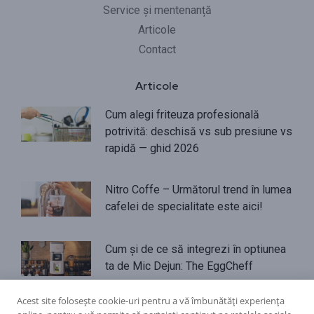
Service și mentenanță
Articole
Contact
Articole
Cum alegi friteuza profesională
potrivită: deschisă vs sub presiune vs
rapidă — ghid 2026
Nitro Coffe – Următorul trend în lumea
cafelei de specialitate este aici!
Cum și de ce să integrezi în optiunea
ta de Mic Dejun: The EggCheff
Acest site folosește cookie-uri pentru a vă îmbunătăți experiența