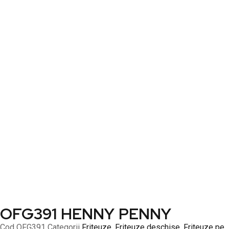
OFG391 HENNY PENNY
Cod
OFG391
Categorii
Friteuze
,
Friteuze deschise
,
Friteuze pe