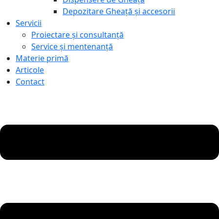
Depozitare Gheață și accesorii
Servicii
Proiectare și consultanță
Service și mentenanță
Materie primă
Articole
Contact