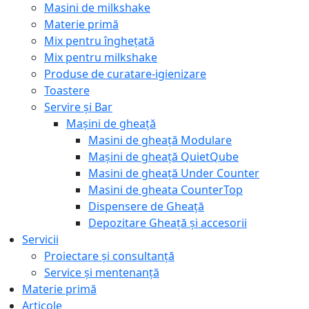
Masini de milkshake
Materie primă
Mix pentru înghețată
Mix pentru milkshake
Produse de curatare-igienizare
Toastere
Servire și Bar
Mașini de gheață
Masini de gheață Modulare
Mașini de gheață QuietQube
Masini de gheață Under Counter
Masini de gheata CounterTop
Dispensere de Gheață
Depozitare Gheață și accesorii
Servicii
Proiectare și consultanță
Service și mentenanță
Materie primă
Articole