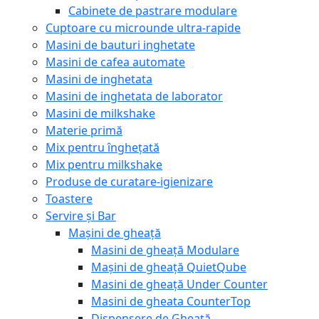
Cabinete de pastrare modulare
Cuptoare cu microunde ultra-rapide
Masini de bauturi inghetate
Masini de cafea automate
Masini de inghetata
Masini de inghetata de laborator
Masini de milkshake
Materie primă
Mix pentru înghețată
Mix pentru milkshake
Produse de curatare-igienizare
Toastere
Servire și Bar
Mașini de gheață
Masini de gheață Modulare
Mașini de gheață QuietQube
Masini de gheață Under Counter
Masini de gheata CounterTop
Dispensere de Gheață