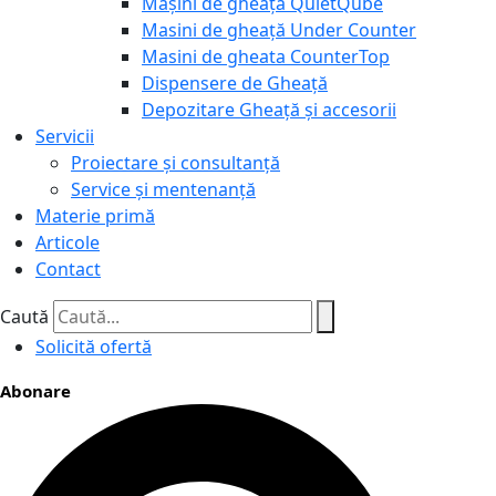
Mașini de gheață QuietQube
Masini de gheață Under Counter
Masini de gheata CounterTop
Dispensere de Gheață
Depozitare Gheață și accesorii
Servicii
Proiectare și consultanță
Service și mentenanță
Materie primă
Articole
Contact
Caută
Solicită ofertă
Abonare