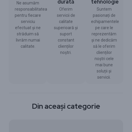
durată
tehnologie
Ne asumăm
responsabilitatea
Oferim
Suntem
pentru fiecare
servicii de
pasionați de
serviciu
calitate
echipamentele
efectuat și ne
superioară și
pe care le
străduim să
suport
reprezentăm
livrăm numai
constant
și ne dedicăm
calitate.
clienților
să le oferim
noștri.
clienților
noștri cele
mai bune
soluții și
servicii.
Din aceași categorie