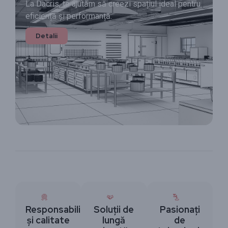
La Dacris, te ajutăm să creezi spațiul ideal pentru
eficiență și performanță.
Detalii
Responsabilitate
Soluții de
Pasionați
și calitate
lungă
de