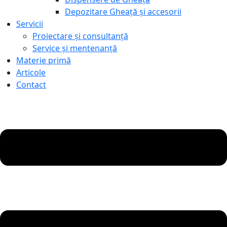
Depozitare Gheață și accesorii
Servicii
Proiectare și consultanță
Service și mentenanță
Materie primă
Articole
Contact