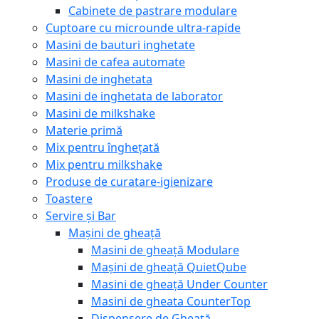
Cabinete de pastrare modulare
Cuptoare cu microunde ultra-rapide
Masini de bauturi inghetate
Masini de cafea automate
Masini de inghetata
Masini de inghetata de laborator
Masini de milkshake
Materie primă
Mix pentru înghețată
Mix pentru milkshake
Produse de curatare-igienizare
Toastere
Servire și Bar
Mașini de gheață
Masini de gheață Modulare
Mașini de gheață QuietQube
Masini de gheață Under Counter
Masini de gheata CounterTop
Dispensere de Gheață