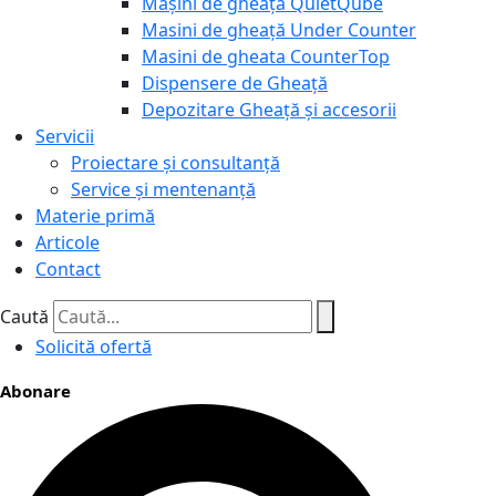
Mașini de gheață QuietQube
Masini de gheață Under Counter
Masini de gheata CounterTop
Dispensere de Gheață
Depozitare Gheață și accesorii
Servicii
Proiectare și consultanță
Service și mentenanță
Materie primă
Articole
Contact
Caută
Solicită ofertă
Abonare