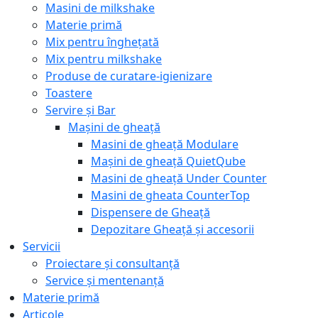
Masini de milkshake
Materie primă
Mix pentru înghețată
Mix pentru milkshake
Produse de curatare-igienizare
Toastere
Servire și Bar
Mașini de gheață
Masini de gheață Modulare
Mașini de gheață QuietQube
Masini de gheață Under Counter
Masini de gheata CounterTop
Dispensere de Gheață
Depozitare Gheață și accesorii
Servicii
Proiectare și consultanță
Service și mentenanță
Materie primă
Articole