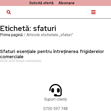
Abonare
Solicită ofertă
Despre noi
Materie primă
Etichetă: sfaturi
Prima pagină
/ Articole etichetate „sfaturi”
Sfaturi esențiale pentru întreținerea frigiderelor
comerciale
04.06.2025
Niciun comentariu
Suport clienți
0730 597 748