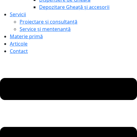
Depozitare Gheață și accesorii
Servicii
Proiectare și consultanță
Service și mentenanță
Materie primă
Articole
Contact