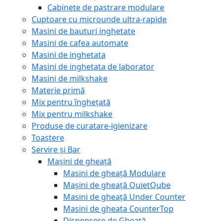
Cabinete de pastrare modulare
Cuptoare cu microunde ultra-rapide
Masini de bauturi inghetate
Masini de cafea automate
Masini de inghetata
Masini de inghetata de laborator
Masini de milkshake
Materie primă
Mix pentru înghețată
Mix pentru milkshake
Produse de curatare-igienizare
Toastere
Servire și Bar
Mașini de gheață
Masini de gheață Modulare
Mașini de gheață QuietQube
Masini de gheață Under Counter
Masini de gheata CounterTop
Dispensere de Gheață