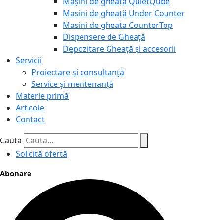
Mașini de gheață QuietQube
Masini de gheață Under Counter
Masini de gheata CounterTop
Dispensere de Gheață
Depozitare Gheață și accesorii
Servicii
Proiectare și consultanță
Service și mentenanță
Materie primă
Articole
Contact
Caută
Solicită ofertă
Abonare