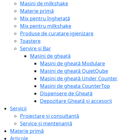
Masini de milkshake
Materie primă
Mix pentru înghețată
Mix pentru milkshake
Produse de curatare-igienizare
Toastere
Servire și Bar
Mașini de gheață
Masini de gheață Modulare
Mașini de gheață QuietQube
Masini de gheață Under Counter
Masini de gheata CounterTop
Dispensere de Gheață
Depozitare Gheață și accesorii
Servicii
Proiectare și consultanță
Service și mentenanță
Materie primă
Articole