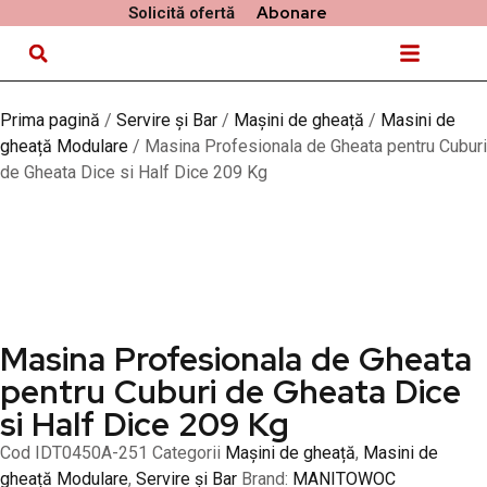
Abonare
Solicită ofertă
Despre noi
Materie primă
Prima pagină
/
Servire și Bar
/
Mașini de gheață
/
Masini de
gheață Modulare
/ Masina Profesionala de Gheata pentru Cuburi
de Gheata Dice si Half Dice 209 Kg
Masina Profesionala de Gheata
pentru Cuburi de Gheata Dice
si Half Dice 209 Kg
Cod
IDT0450A-251
Categorii
Mașini de gheață
,
Masini de
gheață Modulare
,
Servire și Bar
Brand:
MANITOWOC