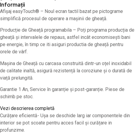
Informații
Afișaj easyTouch® – Noul ecran tactil bazat pe pictograme
simplifică procesul de operare a mașinii de gheață.
Producție de Gheață programabila – Poți programa producția de
gheață și intervalele de repaus, astfel incât economisești bani
pe energie, în timp ce iti asiguri productia de gheață pentru
orele de vârf.
Mașina de Gheață cu carcasa construită dintr-un oțel inoxidabil
de calitate inaltă, asigură rezistență la coroziune și o durată de
viață prelungită.
Garantie 1 An, Service în garanție și post-garanție. Piese de
schimb pe stoc.
Vezi descrierea completă
Curățare eficientă- Ușa se deschide larg iar componentele din
interior se pot scoate pentru acces facil și curățare in
profunzime.