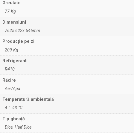
Greutate
77 Kg
Dimensiuni
762x 622x 546mm
Producție pe zi
209 Kg
Refrigerant
R410
Răcire
Aer/Apa
Temperatură ambientală
4 °- 43 °C
Tip gheață
Dice, Half Dice