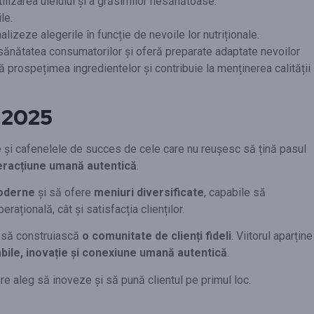
tilizarea uleiului și a grăsimilor nesănătoase.
le.
lizeze alegerile în funcție de nevoile lor nutriționale.
 sănătatea consumatorilor și oferă preparate adaptate nevoilor
ră prospețimea ingredientelor și contribuie la menținerea calității
n 2025
le și cafenelele de succes de cele care nu reușesc să țină pasul
nteracțiune umană autentică
.
moderne
și să ofere
meniuri diversificate
, capabile să
rațională, cât și satisfacția clienților.
i să construiască
o comunitate de clienți fideli
. Viitorul aparține
bile, inovație și conexiune umană autentică
.
re aleg să inoveze și să pună clientul pe primul loc.