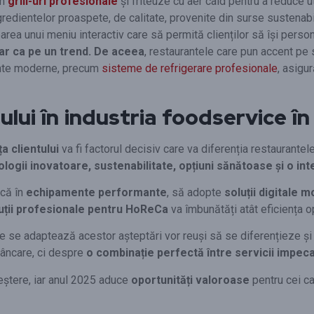
în
grill-uri profesionale
și friteuze cu aer cald pentru a reduce u
gredientelor proaspete, de calitate, provenite din surse sustenabi
rea unui meniu interactiv care să permită clienților să își persona
oar ca pe un trend. De aceea
, restaurantele care pun accent pe
ente moderne, precum
sisteme de refrigerare profesionale
, asigu
ului în industria foodservice î
a clientului
va fi factorul decisiv care va diferenția restaurante
hnologii inovatoare, sustenabilitate, opțiuni sănătoase și o i
scă în
echipamente performante
, să adopte
soluții digitale 
uții profesionale pentru HoReCa
va îmbunătăți atât eficiența ope
e se adaptează acestor așteptări vor reuși să se diferențieze ș
mâncare, ci despre
o combinație perfectă între servicii impeca
eștere, iar anul 2025 aduce
oportunități valoroase
pentru cei ca