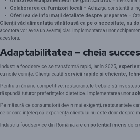
Utilizarea echipamentelor de gătit sănătos
– Investiția 
Colaborarea cu furnizori locali
– Achiziția constantă a in
Oferirea de informații detaliate despre preparate
– Crea
Clienții văd alimentația sănătoasă ca pe o necesitate, nu d
acestora vor avea un avantaj clar. Implementarea unor echipam
acestora.
Adaptabilitatea – cheia succes
Industria foodservice se transformă rapid, iar în 2025,
experienț
cu noile cerințe. Clienții caută
servicii rapide și eficiente, te
Pentru a rămâne competitive, restaurantele trebuie să investea
răspundă tuturor preferințelor dietetice. Implementarea unor
sol
Pe măsură ce consumatorii devin mai exigenți, restaurantele car
celor care înțeleg că experiența clientului nu este doar despre 
Industria foodservice din România are un
potențial imens
de cr