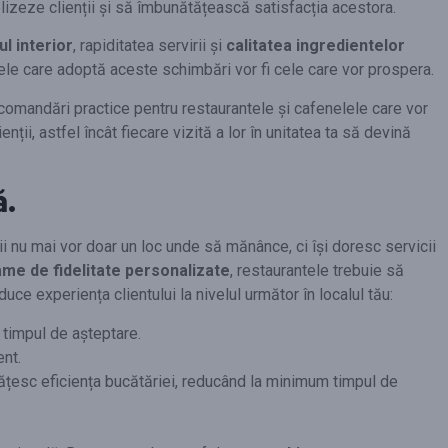
lizeze clienții și să îmbunătățească satisfacția acestora.
l interior
, rapiditatea servirii și
calitatea ingredientelor
tele care adoptă aceste schimbări vor fi cele care vor prospera.
recomandări practice pentru restaurantele și cafenelele care vor
i, astfel încât fiecare vizită a lor în unitatea ta să devină
ă.
ii nu mai vor doar un loc unde să mănânce, ci își doresc servicii
me de fidelitate personalizate
, restaurantele trebuie să
e experiența clientului la nivelul următor în localul tău:
 timpul de așteptare.
ent.
ățesc eficiența bucătăriei, reducând la minimum timpul de