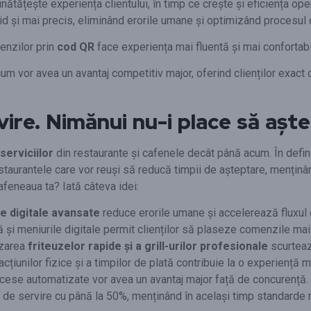
unătățește experiența clientului, în timp ce crește și eficiența o
id și mai precis, eliminând erorile umane și optimizând procesul 
nzilor prin
cod QR
face experiența mai fluentă și mai confortabil
vor avea un avantaj competitiv major, oferind clienților exact ce
rvire. Nimănui nu-i place să așt
 serviciilor
din restaurante și cafenele decât până acum. În defini
estaurantele care vor reuși să reducă timpii de așteptare, menținâ
afeneaua ta? Iată câteva idei:
e digitale avansate
reduce erorile umane și accelerează fluxul
și meniurile digitale permit clienților să plaseze comenzile mai 
izarea
friteuzelor rapide și a grill-urilor profesionale
scurteaz
țiunilor fizice și a timpilor de plată contribuie la o experiență ma
cese automatizate vor avea un avantaj major față de concurență
 de servire cu până la 50%, menținând în același timp standarde ri