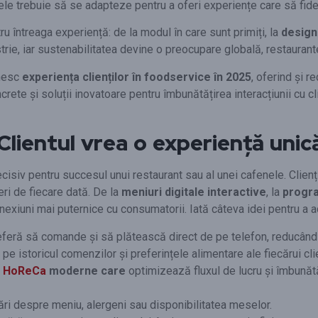
lele trebuie să se adapteze pentru a oferi experiențe care să fide
ru întreaga experiență: de la modul în care sunt primiți, la
designu
trie, iar sustenabilitatea devine o preocupare globală, restauran
inesc
experiența clienților în foodservice în 2025
, oferind și 
i soluții inovatoare pentru îmbunătățirea interacțiunii cu clienți
. Clientul vrea o experiență unic
cisiv pentru succesul unui restaurant sau al unei cafenele. Clienț
eri de fiecare dată. De la
meniuri digitale interactive
, la
progra
iuni mai puternice cu consumatorii. Iată câteva idei pentru a aduc
referă să comande și să plătească direct de pe telefon, reducând
e istoricul comenzilor și preferințele alimentare ale fiecărui cli
ii HoReCa
moderne care
optimizează fluxul de lucru și îmbunăt
ări despre meniu, alergeni sau disponibilitatea meselor.