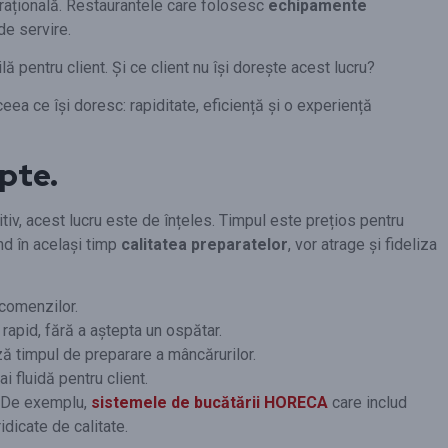
perațională. Restaurantele care folosesc
echipamente
de servire.
ă pentru client. Și ce client nu își dorește acest lucru?
ea ce își doresc: rapiditate, eficiență și o experiență
epte.
tiv, acest lucru este de înțeles. Timpul este prețios pentru
nd în același timp
calitatea preparatelor
, vor atrage și fideliza
 comenzilor.
rapid, fără a aștepta un ospătar.
ă timpul de preparare a mâncărurilor.
i fluidă pentru client.
. De exemplu,
sistemele de bucătării HORECA
care includ
dicate de calitate.