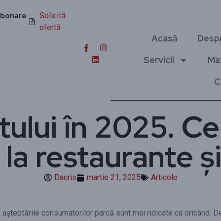
bonare
Solicită
ofertă
Acasă
Despr
Servicii
Ma
C
tului în 2025. Ce
la restaurante ș
Dacris
martie 21, 2025
Articole
5, așteptările consumatorilor parcă sunt mai ridicate ca oricând. D