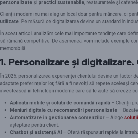
personalizate
și
practici sustenabile
, restaurantele și cafene
Clienții moderni nu mai aleg un local doar pentru mâncare, ci pent
utilizate
. Pe măsură ce digitalizarea devine un standard în indus
În acest articol, analizăm cele mai importante tendințe care def
să rămână competitive. De asemenea, vom include exemple concrete ș
memorabilă.
1. Personalizare și digitalizare
În 2025, personalizarea experienței clientului devine un factor de
adaptate preferințelor lor, fără a fi nevoiți să repete aceleași cer
investească în tehnologii moderne care să le ajute să creeze conex
Aplicații mobile și soluții de comandă rapidă
– Clienții p
Meniuri digitale cu recomandări personalizate
– Bazate p
Automatizare în gestionarea comenzilor
– Alege
soluț
așteptare pentru client.
Chatbot și asistență AI
– Oferă răspunsuri rapide la întreb