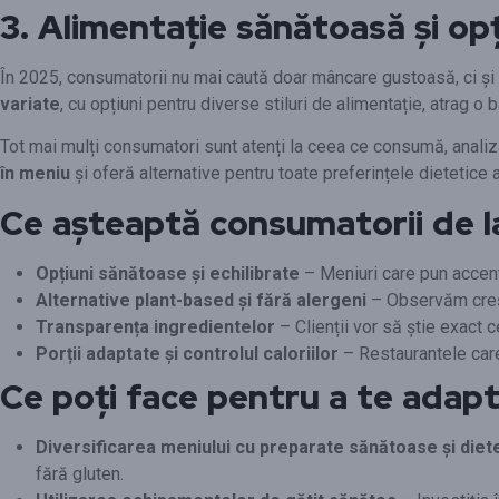
3. Alimentație sănătoasă și opț
În 2025, consumatorii nu mai caută doar mâncare gustoasă, ci și
variate
, cu opțiuni pentru diverse stiluri de alimentație, atrag o b
Tot mai mulți consumatori sunt atenți la ceea ce consumă, analiz
în meniu
și oferă alternative pentru toate preferințele dietetice au
Ce așteaptă consumatorii de la
Opțiuni sănătoase și echilibrate
– Meniuri care pun accent
Alternative plant-based și fără alergeni
– Observăm creșt
Transparența ingredientelor
– Clienții vor să știe exact c
Porții adaptate și controlul caloriilor
– Restaurantele care o
Ce poți face pentru a te adapt
Diversificarea meniului cu preparate sănătoase și diet
fără gluten.