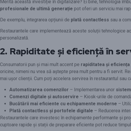
Merită această investiție în digitalizare? Ei bine, tehnologia îmb
profesionale de ultimă generație
pot oferi un serviciu mai rap
De exemplu, integrarea opțiunii de
plată contactless
sau a come
Restaurantele care implementează aceste soluții tehnologice acum 
personalizată.
2. Rapiditate și eficiență în se
Consumatorii pun și mai mult accent pe
rapiditatea și eficiența
oricine, nimeni nu vrea să aștepte prea mult pentru a fi servit. R
mai ușor clienții. Cum poți accelera servirea în restaurantul sau c
Automatizarea comenzilor
– Implementarea unor
sistem
Comenzi digitale și autoservire
– Kiosk-urile de comandă 
Bucătării mai eficiente cu echipamente moderne
– Util
Plată contactless și portofele digitale
– Reducerea interac
Restaurantele care investesc în echipamente performante și pro
cuptoare rapide și stații de preparare eficiente pot reduce timpul