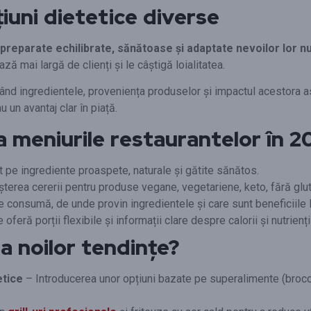
iuni dietetice diverse
preparate echilibrate, sănătoase și adaptate nevoilor lor nu
ază mai largă de clienți și le câștigă loialitatea.
ând ingredientele, proveniența produselor și impactul acestora a
 un avantaj clar în piață.
 meniurile restaurantelor în 2
 pe ingrediente proaspete, naturale și gătite sănătos.
erea cererii pentru produse vegane, vegetariene, keto, fără glut
e consumă, de unde provin ingredientele și care sunt beneficiile lo
feră porții flexibile și informații clare despre calorii și nutrienț
a noilor tendințe?
etice
– Introducerea unor opțiuni bazate pe superalimente (brocolli