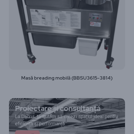
Masă breading mobilă (BBSU3615-3814)
Proiectare și consultanță
La Dacris, te ajutăm să creezi spațiul ideal pentru
eficiență și performanță.