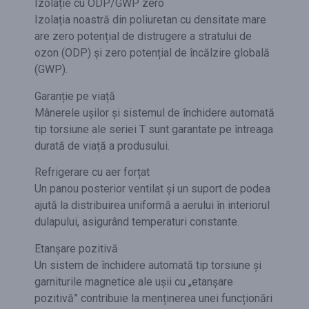
Izolație cu ODP/GWP zero
Izolația noastră din poliuretan cu densitate mare
are zero potențial de distrugere a stratului de
ozon (ODP) și zero potențial de încălzire globală
(GWP).
Garanție pe viață
Mânerele ușilor și sistemul de închidere automată
tip torsiune ale seriei T sunt garantate pe întreaga
durată de viață a produsului.
Refrigerare cu aer forțat
Un panou posterior ventilat și un suport de podea
ajută la distribuirea uniformă a aerului în interiorul
dulapului, asigurând temperaturi constante.
Etanșare pozitivă
Un sistem de închidere automată tip torsiune și
garniturile magnetice ale ușii cu „etanșare
pozitivă” contribuie la menținerea unei funcționări