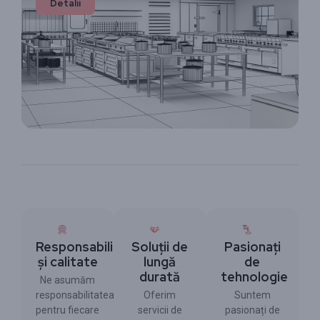
Detalii
Responsabilitate
Soluții de
Pasionați
și calitate
lungă
de
durată
tehnologie
Ne asumăm
responsabilitatea
Oferim
Suntem
pentru fiecare
servicii de
pasionați de