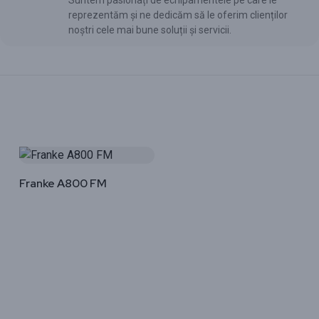
Suntem pasionați de echipamentele pe care le
reprezentăm și ne dedicăm să le oferim clienților
noștri cele mai bune soluții și servicii.
Franke A800 FM