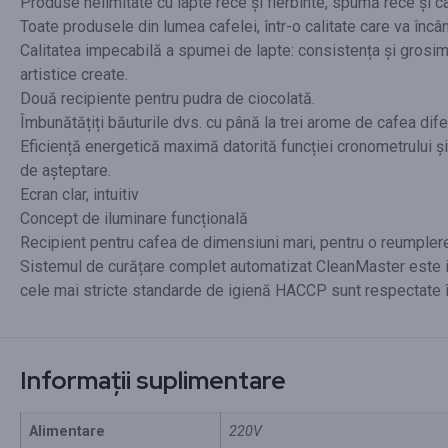
Produse nelimitate cu lapte rece și fierbinte, spumă rece și c
Toate produsele din lumea cafelei, într-o calitate care va încân
Calitatea impecabilă a spumei de lapte: consistența și grosimea
artistice create.
Două recipiente pentru pudra de ciocolată.
Îmbunătățiți băuturile dvs. cu până la trei arome de cafea difer
Eficiență energetică maximă datorită funcției cronometrului 
de așteptare.
Ecran clar, intuitiv
Concept de iluminare funcțională
Recipient pentru cafea de dimensiuni mari, pentru o reumpler
Sistemul de curățare complet automatizat CleanMaster este i
cele mai stricte standarde de igienă HACCP sunt respectate
Informații suplimentare
Alimentare
220V