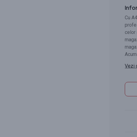
Info
Cu A4
profe
celor
magazi
magazi
Acum 
Vezi 