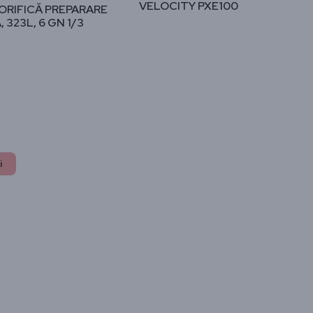
VELOCITY PXE100
ORIFICĂ PREPARARE
, 323L, 6 GN 1/3
ctare și consultanță
s, te ajutăm să creezi spațiul ideal pentru eficiență și
nță.
i