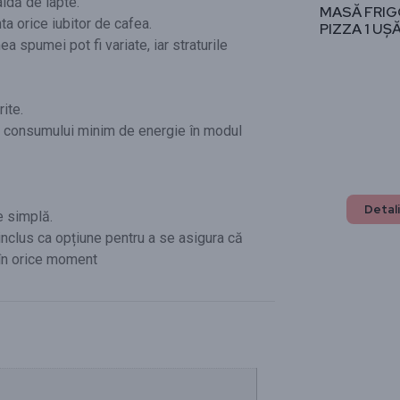
aldă de lapte.
MASĂ FRIG
ta orice iubitor de cafea.
PIZZA 1 UȘĂ
 spumei pot fi variate, iar straturile
ite.
Proie
și consumului minim de energie în modul
La Dacri
performa
Detali
e simplă.
nclus ca opțiune pentru a se asigura că
 în orice moment