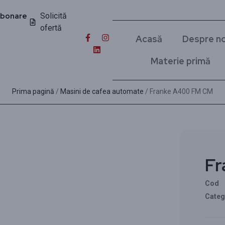
bonare
Solicită
ofertă
Acasă
Despre no
Materie primă
Prima pagină
/
Masini de cafea automate
/ Franke A400 FM CM
Fr
Cod
Categ