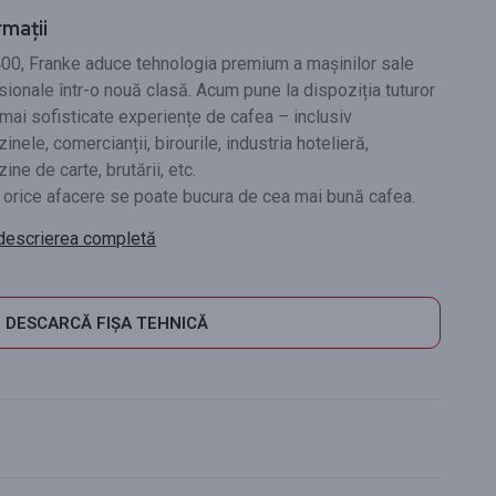
rmații
00, Franke aduce tehnologia premium a mașinilor sale
sionale într-o nouă clasă. Acum pune la dispoziția tuturor
 mai sofisticate experiențe de cafea – inclusiv
nele, comercianții, birourile, industria hotelieră,
ne de carte, brutării, etc.
orice afacere se poate bucura de cea mai bună cafea.
descrierea completă
DESCARCĂ FIȘA TEHNICĂ