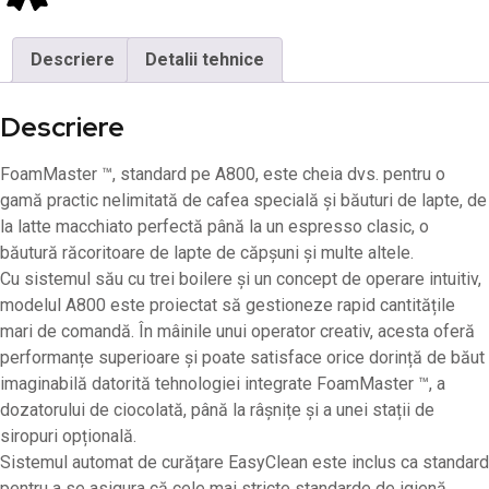
Descriere
Detalii tehnice
Descriere
FoamMaster ™, standard pe A800, este cheia dvs. pentru o
gamă practic nelimitată de cafea specială și băuturi de lapte, de
la latte macchiato perfectă până la un espresso clasic, o
băutură răcoritoare de lapte de căpșuni și multe altele.
Cu sistemul său cu trei boilere și un concept de operare intuitiv,
modelul A800 este proiectat să gestioneze rapid cantitățile
mari de comandă. În mâinile unui operator creativ, acesta oferă
performanțe superioare și poate satisface orice dorință de băut
imaginabilă datorită tehnologiei integrate FoamMaster ™, a
dozatorului de ciocolată, până la râșnițe și a unei stații de
siropuri opțională.
Sistemul automat de curățare EasyClean este inclus ca standard
pentru a se asigura că cele mai stricte standarde de igienă