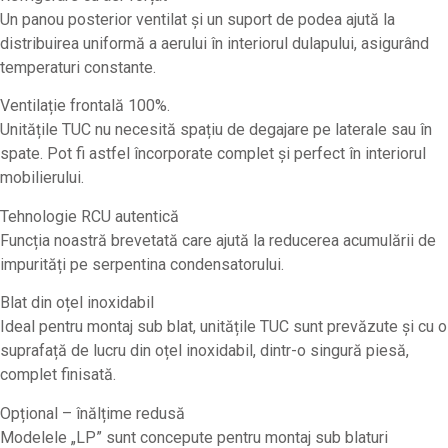
Un panou posterior ventilat și un suport de podea ajută la
distribuirea uniformă a aerului în interiorul dulapului, asigurând
temperaturi constante.
Ventilație frontală 100%.
Unitățile TUC nu necesită spațiu de degajare pe laterale sau în
spate. Pot fi astfel încorporate complet și perfect în interiorul
mobilierului.
Tehnologie RCU autentică
Funcția noastră brevetată care ajută la reducerea acumulării de
impurități pe serpentina condensatorului.
Blat din oțel inoxidabil
Ideal pentru montaj sub blat, unitățile TUC sunt prevăzute și cu o
suprafață de lucru din oțel inoxidabil, dintr-o singură piesă,
complet finisată.
Opțional – înălțime redusă
Modelele „LP” sunt concepute pentru montaj sub blaturi