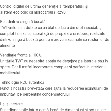
Control digital de ultimă generație al temperaturii și
sistem ecologic cu hidrocarbură R290
Blat dintr-o singură bucată
TWT-urile sunt dotate cu un blat de lucru din oțel inoxidabil,
complet finisat, cu suprafață de preparare și rebord, realizate
dintr-o singură bucată pentru a preveni acumularea resturilor de
alimente.
Ventilație frontală 100%.
Unitățile TWT nu necesită spațiu de degajare pe laterale sau în
spate. Pot fi astfel încorporate complet și perfect în interiorul
mobilierului.
Tehnologie RCU autentică
Funcția noastră brevetată care ajută la reducerea acumulării de
impurități pe serpentina condensatorului.
Uși și sertare
Sunt disponibile într-o gamă largă de dimensiuni și opțiuni de