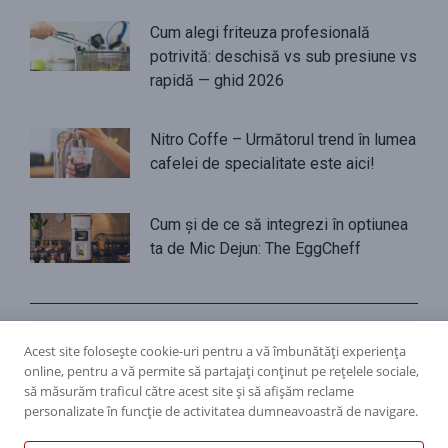
Cum alegi friteuza profesională
potrivită: deschisă vs sub presiune vs
rapidă — ghid 2026
Nitro Coffe – Următorul trend în lumea
cafelei de specialitate este aici!
Cum și de ce să integrezi în optiunea
ta de Mic Dejun: The EggCheff
Politica de confidențialitate
Politica cookies
Termeni și condiții
Acest site folosește cookie-uri pentru a vă îmbunătăți experiența
online, pentru a vă permite să partajați conținut pe rețelele sociale,
să măsurăm traficul către acest site și să afișăm reclame
personalizate în funcție de activitatea dumneavoastră de navigare.
dacris.ro © Toate drepturile rezervate! | Un proiect de