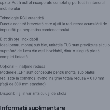
spate. Pot fi astfel încorporate complet și perfect în interiorul
mobilierului.
Tehnologie RCU autentică
Funcția noastră brevetată care ajută la reducerea acumulării de
impurități pe serpentina condensatorului.
Blat din oțel inoxidabil
Ideal pentru montaj sub blat, unitățile TUC sunt prevăzute și cu o
suprafață de lucru din oțel inoxidabil, dintr-o singură piesă,
complet finisată.
Opțional – înălțime redusă
Modelele „LP” sunt concepute pentru montaj sub blaturi
realizate la comandă, având înălțime totală redusă = 810 mm
(față de 839 mm standard).
Disponibil și în varianta cu uși de sticlă
Informații suplimentare