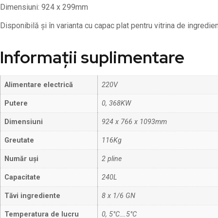
Dimensiuni: 924 x 299mm
Disponibilă și în varianta cu capac plat pentru vitrina de ingre
Informații suplimentare
Alimentare electrică
220V
Putere
0, 368KW
Dimensiuni
924 x 766 x 1093mm
Greutate
116Kg
Număr uși
2 pline
Capacitate
240L
Tăvi ingrediente
8 x 1/6 GN
Temperatura de lucru
0, 5°C….5°C