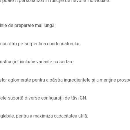
 poate fi personalizat în funcție de nevoile individuale.
linie de preparare mai lungă.
impurități pe serpentina condensatorului.
strucție, inclusiv variante cu sertare.
adelor aglomerate pentru a păstra ingredientele și a menține pros
le suportă diverse configurații de tăvi GN.
eglabile, pentru a maximiza capacitatea utilă.