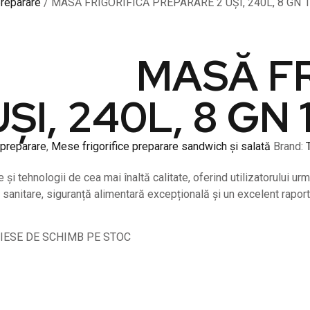
preparare
/ MASĂ FRIGORIFICĂ PREPARARE 2 UȘI, 240L, 8 GN 1
MASĂ FR
I, 240L, 8 GN 
 preparare
,
Mese frigorifice preparare sandwich și salată
Brand:
tehnologii de cea mai înaltă calitate, oferind utilizatorului urm
 sanitare, siguranță alimentară excepțională și un excelent raport 
PIESE DE SCHIMB PE STOC