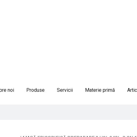
re noi
Produse
Servicii
Materie primă
Arti