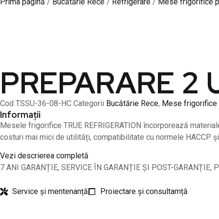
Prima pagină
/
Bucătărie Rece
/
Refrigerare
/
Mese frigorifice 
PREPARARE 2 UȘ
Cod
TSSU-36-08-HC
Categorii
Bucătărie Rece
,
Mese frigorifice
Informații
Mesele frigorifice TRUE REFRIGERATION încorporează materiale și 
costuri mai mici de utilități, compatibilitate cu normele HACCP și
Vezi descrierea completă
7 ANI GARANȚIE, SERVICE ÎN GARANȚIE ȘI POST-GARANȚIE, 
Service și mentenanță
Proiectare și consultamță