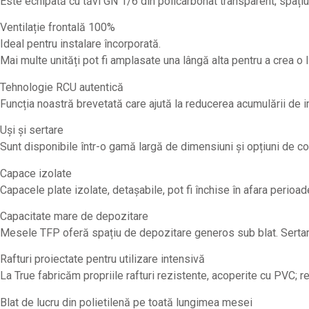
Este echipată cu tăvi GN 1/6 din policarbonat transparent; spațiul
Ventilație frontală 100%
Ideal pentru instalare încorporată.
Mai multe unități pot fi amplasate una lângă alta pentru a crea o 
Tehnologie RCU autentică
Funcția noastră brevetată care ajută la reducerea acumulării de 
Uși și sertare
Sunt disponibile într-o gamă largă de dimensiuni și opțiuni de con
Capace izolate
Capacele plate izolate, detașabile, pot fi închise în afara perio
Capacitate mare de depozitare
Mesele TFP oferă spațiu de depozitare generos sub blat. Sertare
Rafturi proiectate pentru utilizare intensivă
La True fabricăm propriile rafturi rezistente, acoperite cu PVC; r
Blat de lucru din polietilenă pe toată lungimea mesei