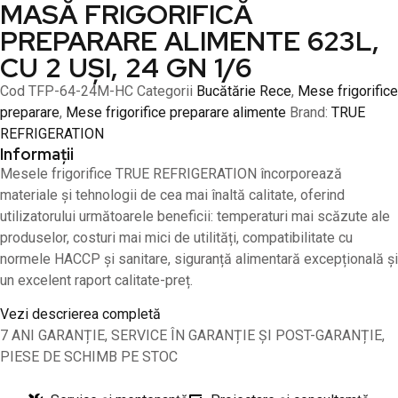
MASĂ FRIGORIFICĂ
PREPARARE ALIMENTE 623L,
CU 2 UȘI, 24 GN 1/6
Cod
TFP-64-24M-HC
Categorii
Bucătărie Rece
,
Mese frigorifice
preparare
,
Mese frigorifice preparare alimente
Brand:
TRUE
REFRIGERATION
Informații
Mesele frigorifice TRUE REFRIGERATION încorporează
materiale și tehnologii de cea mai înaltă calitate, oferind
utilizatorului următoarele beneficii: temperaturi mai scăzute ale
produselor, costuri mai mici de utilități, compatibilitate cu
normele HACCP și sanitare, siguranță alimentară excepțională și
un excelent raport calitate-preț.
Vezi descrierea completă
7 ANI GARANȚIE, SERVICE ÎN GARANȚIE ȘI POST-GARANȚIE,
PIESE DE SCHIMB PE STOC