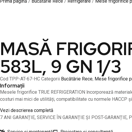
Prima pagină
/
Bucătărie Rece
/
Refrigerare
/
Mese frigorifice 
MASĂ FRIGORIF
583L, 9 GN 1/3
Cod
TPP-AT-67-HC
Categorii
Bucătărie Rece
,
Mese frigorifice 
Informații
Mesele frigorifice TRUE REFRIGERATION încorporează materiale și 
costuri mai mici de utilități, compatibilitate cu normele HACCP și
Vezi descrierea completă
7 ANI GARANȚIE, SERVICE ÎN GARANȚIE ȘI POST-GARANȚIE, 
Service și mentenanță
Proiectare și consultamță