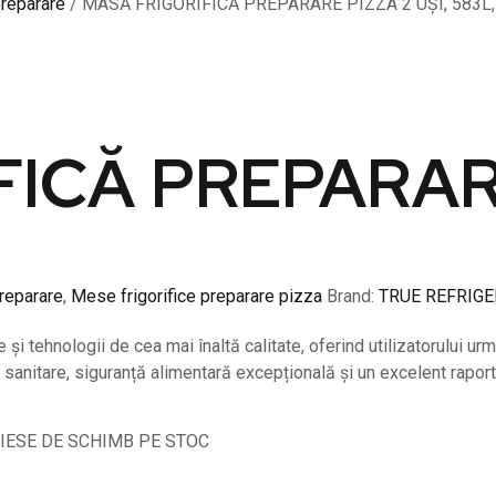
preparare
/ MASĂ FRIGORIFICĂ PREPARARE PIZZA 2 UȘI, 583L,
ICĂ PREPARARE
preparare
,
Mese frigorifice preparare pizza
Brand:
TRUE REFRIGE
tehnologii de cea mai înaltă calitate, oferind utilizatorului urm
 sanitare, siguranță alimentară excepțională și un excelent raport 
PIESE DE SCHIMB PE STOC