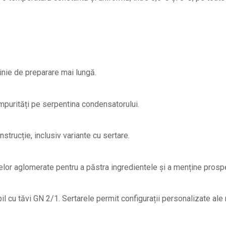
linie de preparare mai lungă.
impurități pe serpentina condensatorului.
strucție, inclusiv variante cu sertare.
adelor aglomerate pentru a păstra ingredientele și a menține pros
l cu tăvi GN 2/1. Sertarele permit configurații personalizate ale