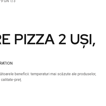
 9 GN 1/3
 PIZZA 2 UȘI,
RATION
ătoarele beneficii: temperaturi mai scăzute ale produselor,
calitate-preț.