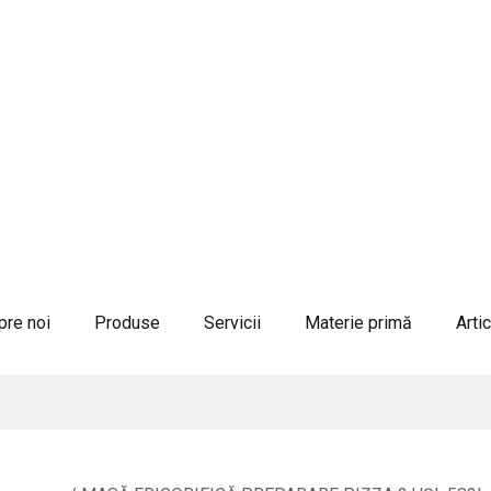
re noi
Produse
Servicii
Materie primă
Arti