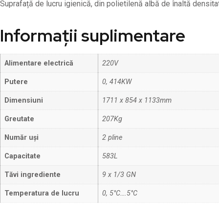
Suprafață de lucru igienică, din polietilenă albă de înaltă den
Informații suplimentare
Alimentare electrică
220V
Putere
0, 414KW
Dimensiuni
1711 x 854 x 1133mm
Greutate
207Kg
Număr uși
2 pline
Capacitate
583L
Tăvi ingrediente
9 x 1/3 GN
Temperatura de lucru
0, 5°C….5°C