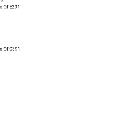
ate OFE291
ate OFG391