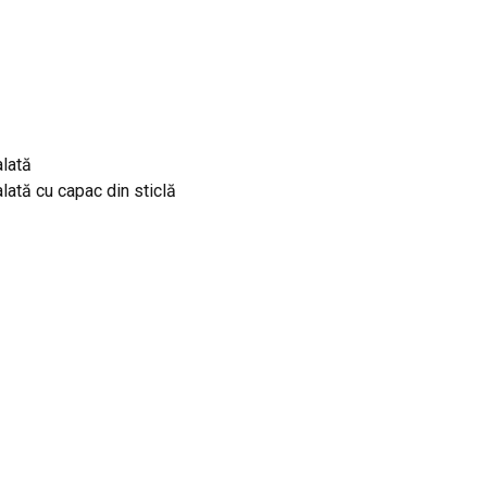
alată
lată cu capac din sticlă