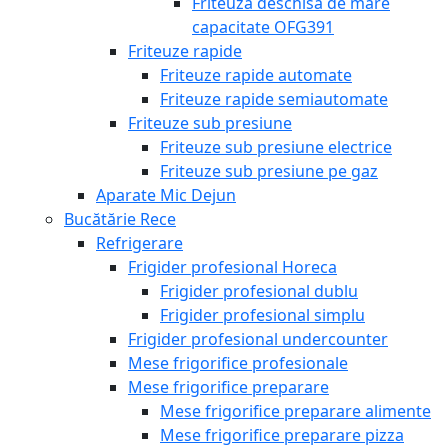
Friteuză deschisă de mare
capacitate OFG391
Friteuze rapide
Friteuze rapide automate
Friteuze rapide semiautomate
Friteuze sub presiune
Friteuze sub presiune electrice
Friteuze sub presiune pe gaz
Aparate Mic Dejun
Bucătărie Rece
Refrigerare
Frigider profesional Horeca
Frigider profesional dublu
Frigider profesional simplu
Frigider profesional undercounter
Mese frigorifice profesionale
Mese frigorifice preparare
Mese frigorifice preparare alimente
Mese frigorifice preparare pizza