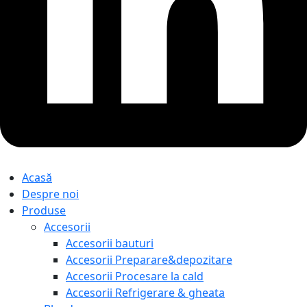
Acasă
Despre noi
Produse
Accesorii
Accesorii bauturi
Accesorii Preparare&depozitare
Accesorii Procesare la cald
Accesorii Refrigerare & gheata