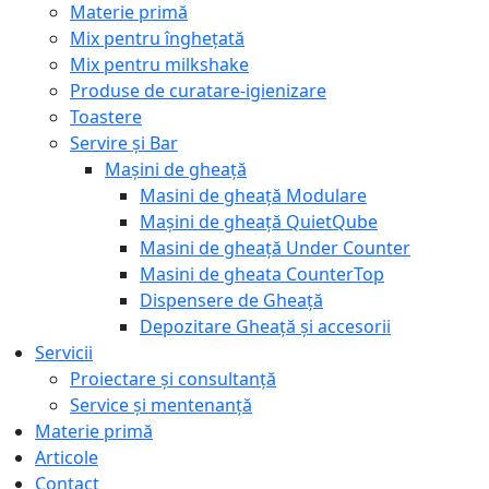
Materie primă
Mix pentru înghețată
Mix pentru milkshake
Produse de curatare-igienizare
Toastere
Servire și Bar
Mașini de gheață
Masini de gheață Modulare
Mașini de gheață QuietQube
Masini de gheață Under Counter
Masini de gheata CounterTop
Dispensere de Gheață
Depozitare Gheață și accesorii
Servicii
Proiectare și consultanță
Service și mentenanță
Materie primă
Articole
Contact