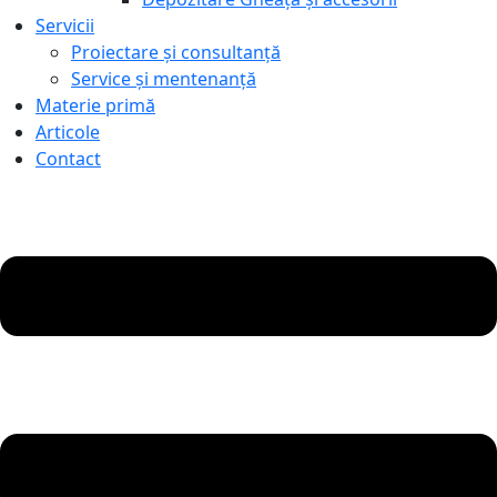
Servicii
Proiectare și consultanță
Service și mentenanță
Materie primă
Articole
Contact