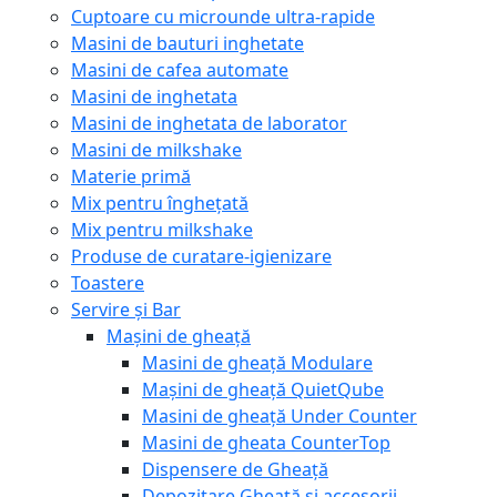
Cuptoare cu microunde ultra-rapide
Masini de bauturi inghetate
Masini de cafea automate
Masini de inghetata
Masini de inghetata de laborator
Masini de milkshake
Materie primă
Mix pentru înghețată
Mix pentru milkshake
Produse de curatare-igienizare
Toastere
Servire și Bar
Mașini de gheață
Masini de gheață Modulare
Mașini de gheață QuietQube
Masini de gheață Under Counter
Masini de gheata CounterTop
Dispensere de Gheață
Depozitare Gheață și accesorii