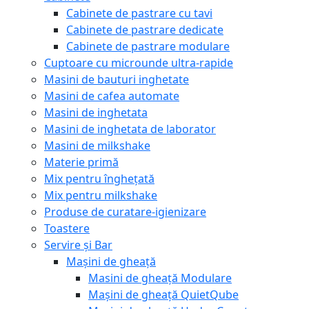
Cabinete de pastrare cu tavi
Cabinete de pastrare dedicate
Cabinete de pastrare modulare
Cuptoare cu microunde ultra-rapide
Masini de bauturi inghetate
Masini de cafea automate
Masini de inghetata
Masini de inghetata de laborator
Masini de milkshake
Materie primă
Mix pentru înghețată
Mix pentru milkshake
Produse de curatare-igienizare
Toastere
Servire și Bar
Mașini de gheață
Masini de gheață Modulare
Mașini de gheață QuietQube