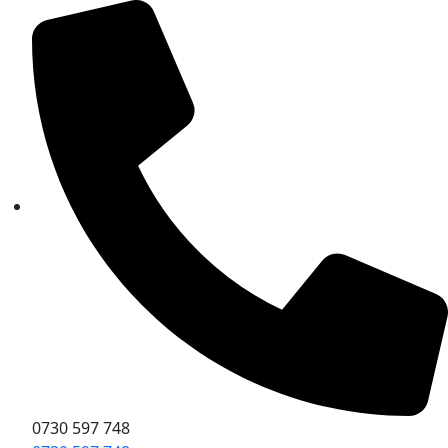
Sari
la
conținut
0730 597 748