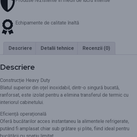
Produse rezistente în medii de lucru intense
Echipamente de calitate înaltă
Descriere
Detalii tehnice
Recenzii (0)
Descriere
Construcție Heavy Duty
Blatul superior din oțel inoxidabil, dintr-o singură bucată,
ranforsat, este izolat pentru a elimina transferul de termic cu
interiorul cabinetului.
Eficiență operațională
Oferă bucătarilor acces instantaneu la alimentele refrigerate,
putând fi amplasat chiar sub grătare și plite, fiind ideal pentru
bucătării cu spațiu limitat.