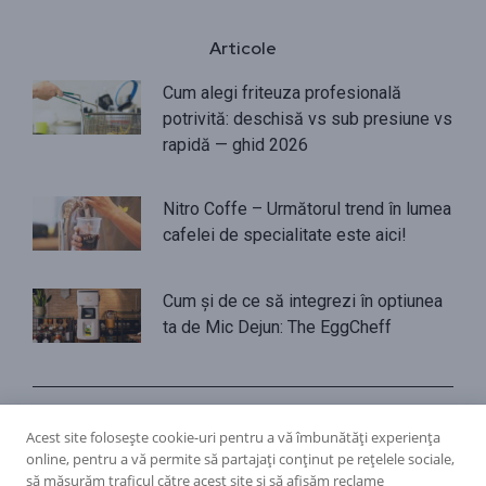
Articole
Cum alegi friteuza profesională
potrivită: deschisă vs sub presiune vs
rapidă — ghid 2026
Nitro Coffe – Următorul trend în lumea
cafelei de specialitate este aici!
Cum și de ce să integrezi în optiunea
ta de Mic Dejun: The EggCheff
Politica de confidențialitate
Politica cookies
Termeni și condiții
Acest site folosește cookie-uri pentru a vă îmbunătăți experiența
online, pentru a vă permite să partajați conținut pe rețelele sociale,
să măsurăm traficul către acest site și să afișăm reclame