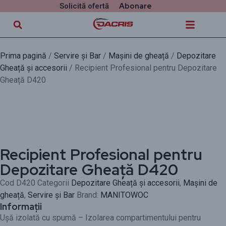
Abonare
Solicită ofertă
Prima pagină
/
Servire și Bar
/
Mașini de gheață
/
Depozitare
Gheață și accesorii
/ Recipient Profesional pentru Depozitare
Gheață D420
Recipient Profesional pentru
Depozitare Gheață D420
Cod
D420
Categorii
Depozitare Gheață și accesorii
,
Mașini de
gheață
,
Servire și Bar
Brand:
MANITOWOC
Informații
Ușă izolată cu spumă – Izolarea compartimentului pentru