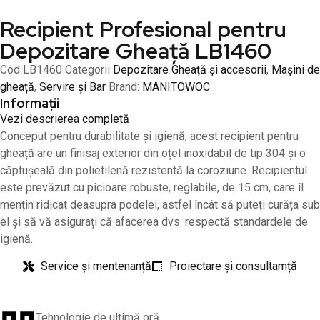
Recipient Profesional pentru
Depozitare Gheață LB1460
Cod
LB1460
Categorii
Depozitare Gheață și accesorii
,
Mașini de
gheață
,
Servire și Bar
Brand:
MANITOWOC
Informații
Vezi descrierea completă
Conceput pentru durabilitate și igienă, acest recipient pentru
gheață are un finisaj exterior din oțel inoxidabil de tip 304 și o
căptușeală din polietilenă rezistentă la coroziune. Recipientul
este prevăzut cu picioare robuste, reglabile, de 15 cm, care îl
mențin ridicat deasupra podelei, astfel încât să puteți curăța sub
el și să vă asigurați că afacerea dvs. respectă standardele de
igienă.
Service și mentenanță
Proiectare și consultamță
Tehnologie de ultimă oră