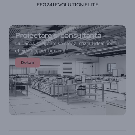
EEG241 EVOLUTION ELITE
Proiectare și consultanță
La Dacris, te ajutăm să creezi spațiul ideal pentru
eficiență și performanță.
Detalii