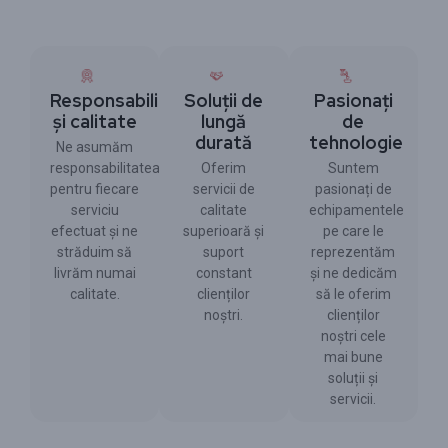
Responsabilitate
Soluții de
Pasionați
și calitate
lungă
de
durată
tehnologie
Ne asumăm
responsabilitatea
Oferim
Suntem
pentru fiecare
servicii de
pasionați de
serviciu
calitate
echipamentele
efectuat și ne
superioară și
pe care le
străduim să
suport
reprezentăm
livrăm numai
constant
și ne dedicăm
calitate.
clienților
să le oferim
noștri.
clienților
noștri cele
mai bune
soluții și
servicii.